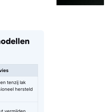
modellen
vies
en tenzij lak
ioneel hersteld
t vermijden,