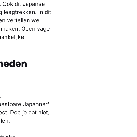
. Ook dit Japanse
leegtrekken. In dit
 en vertellen we
armaken. Geen vage
hankelijke
meden
,
woestbare Japanner’
est. Doe je dat niet,
len.