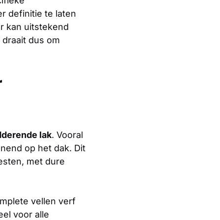
ifieke
 definitie te laten
r kan uitstekend
 draait dus om
r
dderende lak
. Vooral
nnend op het dak. Dit
esten, met dure
omplete vellen verf
el voor alle