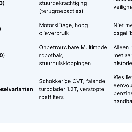
0)
stuurbekrachtiging
veiligh
(terugroepacties)
Motorslijtage, hoog
Niet me
)
olieverbruik
dagelij
Onbetrouwbare Multimode
Alleen
0)
robotbak,
met aa
stuurhuiskloppingen
histori
Kies li
Schokkerige CVT, falende
eenvou
selvarianten
turbolader 1.2T, verstopte
benzin
roetfilters
handb