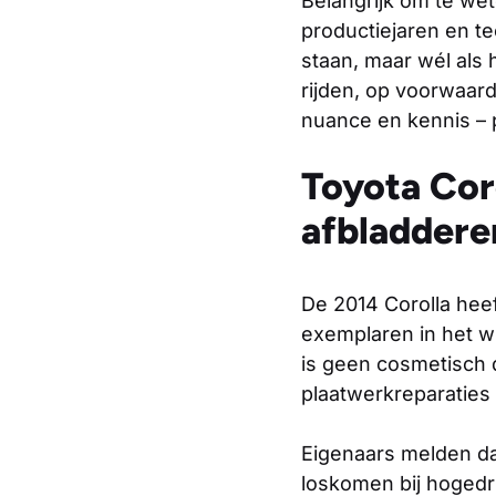
Belangrijk om te we
productiejaren en tec
staan, maar wél als 
rijden, op voorwaar
nuance en kennis – p
Toyota Cor
afbladdere
De 2014 Corolla heef
exemplaren in het wi
is geen cosmetisch 
plaatwerkreparaties 
Eigenaars melden dat
loskomen bij hogedru