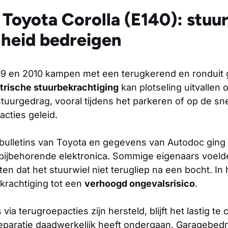
Toyota Corolla (E140): stu
igheid bedreigen
09 en 2010 kampen met een terugkerend en ronduit g
trische stuurbekrachtiging
kan plotseling uitvallen o
tuurgedrag, vooral tijdens het parkeren of op de sne
cties geleid.
bulletins van Toyota en gegevens van
Autodoc
ging 
 bijbehorende elektronica. Sommige eigenaars voeld
en dat het stuurwiel niet terugliep na een bocht. In h
krachtiging tot een
verhoogd ongevalsrisico
.
a terugroepacties zijn hersteld, blijft het lastig te
reparatie daadwerkelijk heeft ondergaan. Garagebedr