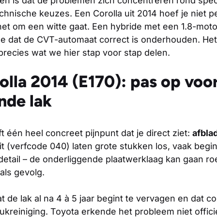
ten is dat de problemen zich concentreren rond spec
hnische keuzes. Een Corolla uit 2014 hoef je niet per
het om een witte gaat. Een hybride met een 1.8-moto
de dat de CVT-automaat correct is onderhouden. Het
recies wat we hier stap voor stap delen.
olla 2014 (E170): pas op voo
nde lak
t één heel concreet pijnpunt dat je direct ziet:
afbla
t (verfcode 040) laten grote stukken los, vaak begi
detail – de onderliggende plaatwerklaag kan gaan ro
als gevolg.
 de lak al na 4 à 5 jaar begint te vervagen en dat c
kreiniging. Toyota erkende het probleem niet officie