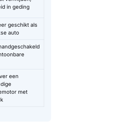
eid in geding
er geschikt als
kse auto
 handgeschakeld
ntoonbare
e
ever een
dige
emotor met
ak