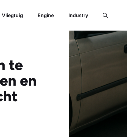
Vliegtuig
Engine
Industry
n te
gen en
cht